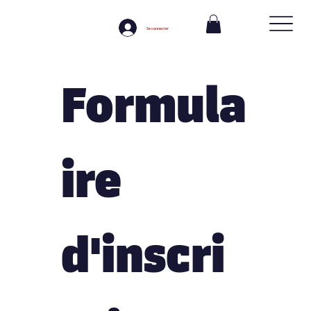
Se connecter
Formula
ire 
d'inscri