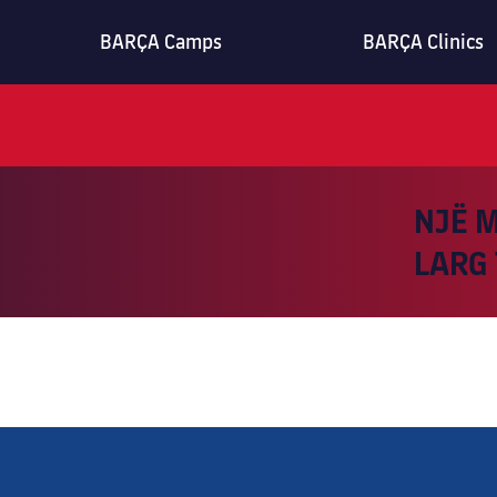
BARÇA Camps
BARÇA Clinics
NJË M
LARG 