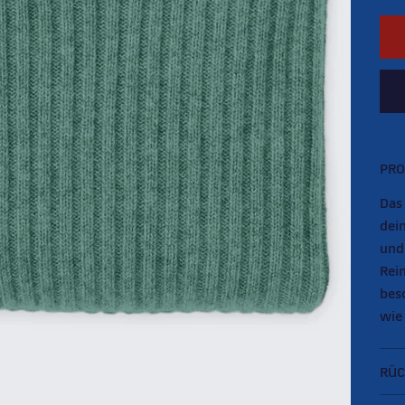
PRO
Das 
dei
und
Rein
bes
wie
RÜC