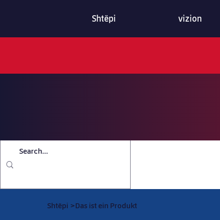
Shtëpi
vizion
Shtëpi
>
Das ist ein Produkt