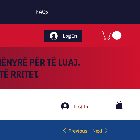
FAQs
Log In
ËNYRË PËR TË LUAJ.
TË RRITET.
Log In
Previous
Next