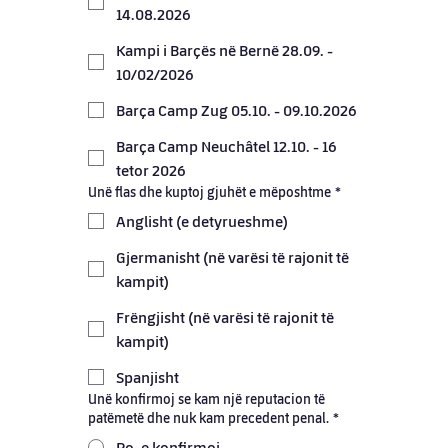
14.08.2026
Kampi i Barçës në Bernë 28.09. -
10/02/2026
Barça Camp Zug 05.10. - 09.10.2026
Barça Camp Neuchâtel 12.10. - 16
tetor 2026
Unë flas dhe kuptoj gjuhët e mëposhtme
*
Anglisht (e detyrueshme)
Gjermanisht (në varësi të rajonit të
kampit)
Frëngjisht (në varësi të rajonit të
kampit)
Spanjisht
Unë konfirmoj se kam një reputacion të
patëmetë dhe nuk kam precedent penal.
*
Po, e konfirmoj