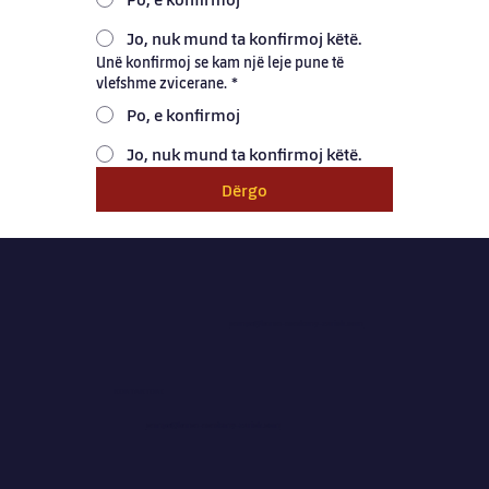
Jo, nuk mund ta konfirmoj këtë.
Unë konfirmoj se kam një leje pune të
vlefshme zvicerane.
*
Po, e konfirmoj
Jo, nuk mund ta konfirmoj këtë.
Dërgo
camps@barca-academy-zurich.com
KONTAKTONI
camps@barca-academy-zurich.com
camps@barca-academy-zurich.com