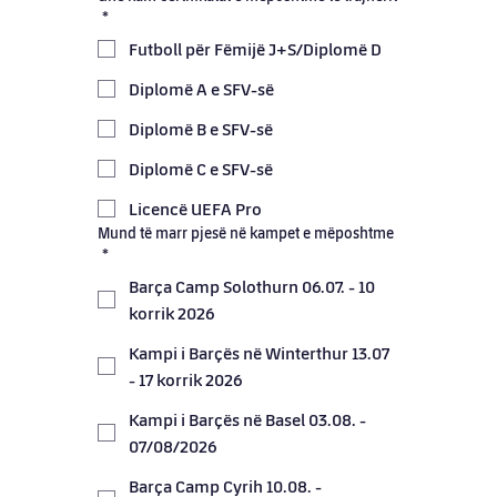
*
Futboll për Fëmijë J+S/Diplomë D
Diplomë A e SFV-së
Diplomë B e SFV-së
Diplomë C e SFV-së
Licencë UEFA Pro
Mund të marr pjesë në kampet e mëposhtme
*
Barça Camp Solothurn 06.07. - 10
korrik 2026
Kampi i Barçës në Winterthur 13.07
- 17 korrik 2026
Kampi i Barçës në Basel 03.08. -
07/08/2026
Barça Camp Cyrih 10.08. -