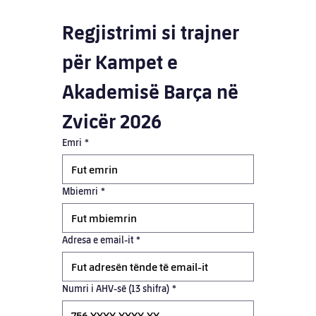
Regjistrimi si trajner 
për Kampet e 
Akademisë Barça në 
Zvicër 2026
Emri
*
Mbiemri
*
Adresa e email-it
*
Numri i AHV-së (13 shifra)
*