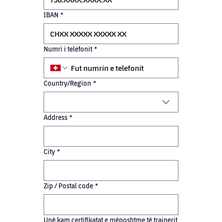
IBAN
*
Numri i telefonit
*
Adresë me shumë rreshta
Country/Region
*
Address
*
City
*
Zip / Postal code
*
Unë kam certifikatat e mëposhtme të trajnerit