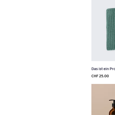
Das ist ein P
Price
CHF 25.00