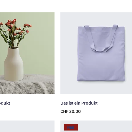
rodukt
Das ist ein Produkt
Price
CHF 20.00
Neu