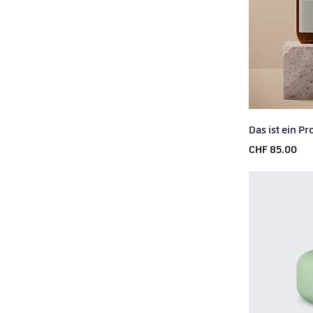
Das ist ein P
Price
CHF 85.00