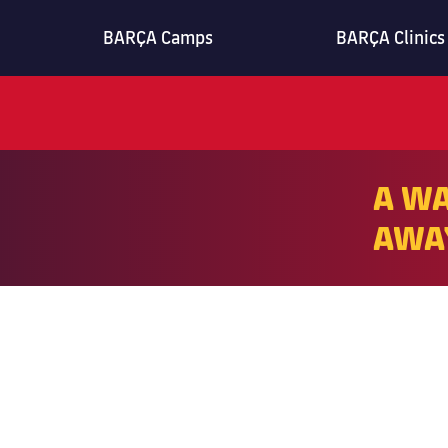
BARÇA Camps
BARÇA Clinics
A WA
AWAY