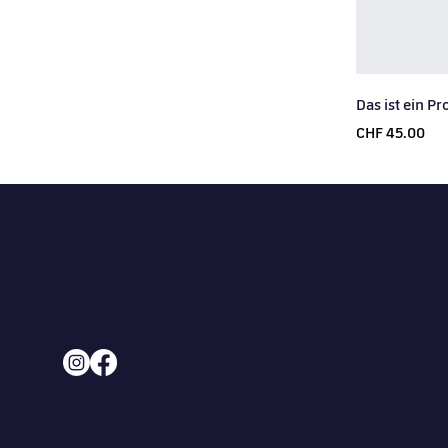
Das ist ein P
Price
CHF 45.00