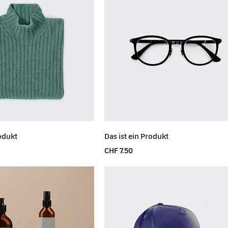
rodukt
Das ist ein Produkt
Price
CHF 7.50