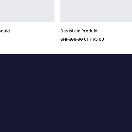
rodukt
Das ist ein Produkt
Regular Price
Sale Price
CHF 100.00
CHF 95.00