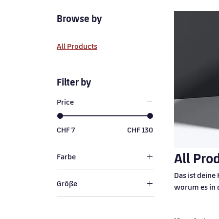
Browse by
All Products
Filter by
Price
CHF 7
CHF 130
All Pro
Farbe
Das ist deine
Größe
worum es in 
250 ml
500 ml