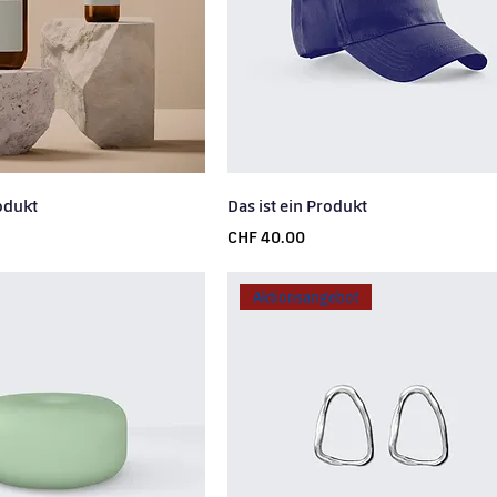
rodukt
Das ist ein Produkt
Price
CHF 40.00
Aktionsangebot