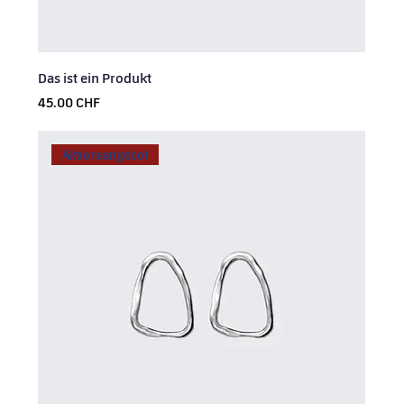
Das ist ein Produkt
Prix
45.00 CHF
Aktionsangebot