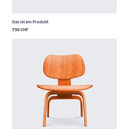
Das ist ein Produkt
Prix
7.50 CHF