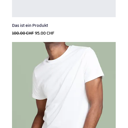
Das ist ein Produkt
Prix original
Prix promotionnel
100.00 CHF
95.00 CHF