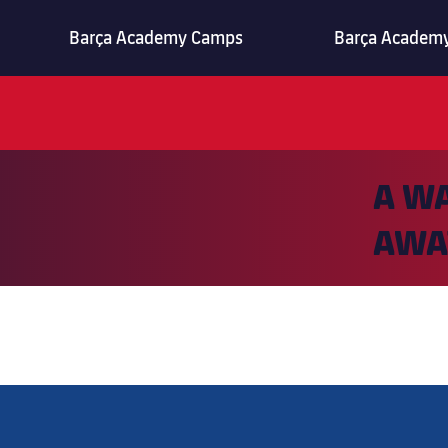
Barça Academy Camps
Barça Academy
A WA
AWA