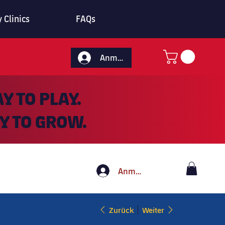
 Clinics
FAQs
Anmelden
Y TO PLAY.
Y TO GROW.
Anmelden
Zurück
Weiter