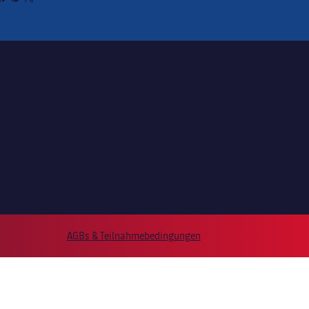
KONTAKT
camps@barca-academy-
zurich.com
+41 22 539 11 65
+41 76 255 23 11
AGBs & Teilnahmebedingungen