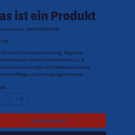
as ist ein Produkt
Artikelnummer:
ikelnummer:
366615376135191
366615376135191
7.50
 ist eine Produktbeschreibung. Füge hier
ormationen zu deinem Produkt hinzu, z. B.
ormationen zu Größen und Materialien sowie
gemeine Pflege- und Reinigungshinweise.
ahl
In den Warenkorb