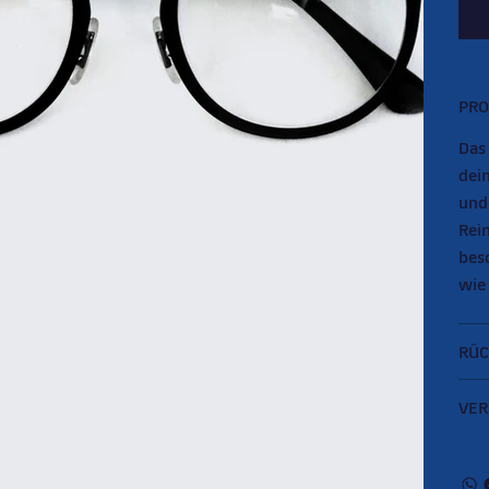
PRO
Das 
dei
und
Rein
bes
wie
RÜC
VER